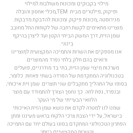
מילוי בקבוקים
ומכונות משולבות למילוי
ופיקוק
,
פילטרים
מבית
,TEM
מכלי אחסון
והובלה
מנירוסטה
,
מכונות פיקוק ומכונות להדבקת מדבקות
.
מוצרינו מתאימים לקשת רחבה של לקוחות החל מחובב
שמן הזית, דרך המשק הביתי הקטן ועד ליצרן בהיקף
בינוני
.
אנו מספקים את השרות והתמיכה המקצועית למוצרינו
ורואים בהם חלק בלתי נפרד מהמוצרים
.
מערכות מיצוי שמן הזית, בתי בד מודרניים, פועלים
בטכנולוגיה המתקדמת של הפרדה בשתי פאזות. כלומר,
בסופו של התהליך מתקבלים שני תוצרים: שמן זית איכותי;
ובנפרד, גפת לחה. כך נחסך הצורך להתמודד עם מוצר
הלוואי הבעייתי של מי העקר
.
שמנו לנו למטרה לקדם את נושא שמן הזית האיכותי
בישראל, על ידי הצבת צרכי הלקוח בראש מעיננו ומתן
הפתרון הטכנולוגי המתקדם בסוגו בעולם יחד עם התמיכה
והשרות המקצועיים ביותר.